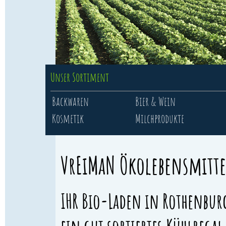
Unser Sortiment
Backwaren
Bier & Wein
Kosmetik
Milchprodukte
VrEiMaN Ökolebensmitte
IHR Bio-Laden in Rothenburg 