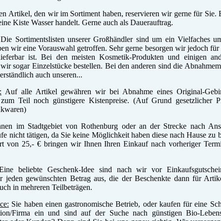
n Artikel, den wir im Sortiment haben, reservieren wir gerne für Sie. 
 eine Kiste Wasser handelt. Gerne auch als Dauerauftrag.
Die Sortimentslisten unserer Großhändler sind um ein Vielfaches um
en wir eine Vorauswahl getroffen. Sehr gerne besorgen wir jedoch für 
lieferbar ist. Bei den meisten Kosmetik-Produkten und einigen and
ir sogar Einzelstücke bestellen. Bei den anderen sind die Abnahmeme
verständlich auch unseren...
:
Auf alle Artikel gewähren wir bei Abnahme eines Original-Geb
um Teil noch günstigere Kistenpreise. (Auf Grund gesetzlicher Pr
akwaren)
en im Stadtgebiet von Rothenburg oder an der Strecke nach An
e nicht tätigen, da Sie keine Möglichkeit haben diese nach Hause zu
 von 25,- € bringen wir Ihnen Ihren Einkauf nach vorheriger Termi
ine beliebte Geschenk-Idee sind nach wir vor Einkaufsgutschein
r jeden gewünschten Betrag aus, die der Beschenkte dann für Artik
uch in mehreren Teilbeträgen.
ce:
Sie haben einen gastronomische Betrieb, oder kaufen für eine Sch
tion/Firma ein und sind auf der Suche nach günstigen Bio-Lebensm