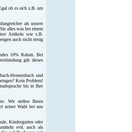
Egal ob es sich z.B. um
fangreicher als unsere
Sie alles was bei einem
ere Artikeln wie z.B.
ngen auch nicht riesig
indes 10% Rabatt. Bei
eisbindung gilt dieses
sbach-Hennenbach und
 bringen? Kein Problem!
nabsprache bis in Ihre
e. Wir stellen Ihnen
el seiner Wahl bei uns
ule, Kindergarten oder
itteln evtl. auch als