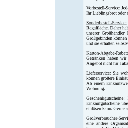
Vorbestell-Service:
Jede
Ihr Lieblingsbrot oder
Sonderbestell-Service:
Regalfläche. Daher hab
unserer Großhändler 
Großgebinden können w
und sie erhalten selbst
Karton-Abgabe-Rabatt
Getränken haben wir z
Angebot nicht für Tab
Lieferservice:
Sie wohn
können größere Einkäuf
Ab einem Einkaufswert
Wohnung.
Geschenkgutscheine:
E
Einkaufgutscheine übe
einlösen kann. Gerne a
Großverbraucher-Servi
eine andere Organisa