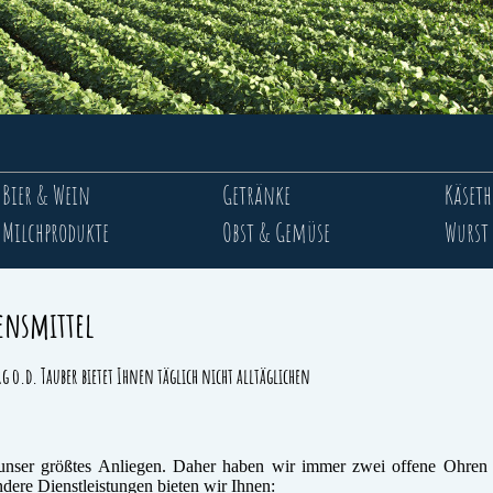
Bier & Wein
Getränke
Käseth
Milchprodukte
Obst & Gemüse
Wurst 
ensmittel
g o.d. Tauber bietet Ihnen täglich nicht alltäglichen
t unser größtes Anliegen. Daher haben wir immer zwei offene Ohre
ere Dienstleistungen bieten wir Ihnen: