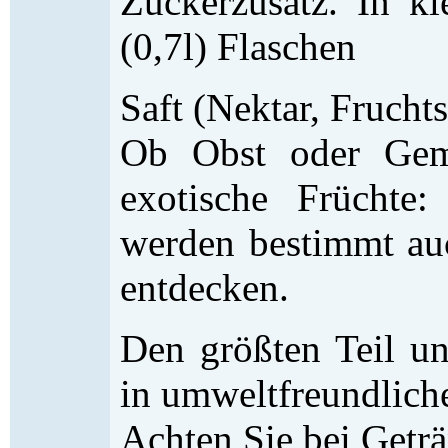
Zuckerzusatz. In kl
(0,7l) Flaschen
Saft (Nektar, Frucht
Ob Obst oder Gem
exotische Früchte:
werden bestimmt auc
entdecken.
Den größten Teil un
in umweltfreundlich
Achten Sie bei Getr